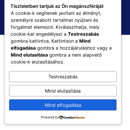
Címünk
Tiszteletben tartjuk az Ön magánszféráját
A cookie-k segítenek javítani az élményt,
személyre szabott tartalmat nyújtani és
Zsombó, Móra Ferenc utca 8.
forgalmat elemezni. Kiválaszthatja, mely
cookie-kat engedélyezi a
Testreszabás
gombra kattintva. Kattintson a
Mind
elfogadása
gombra a hozzájáruláshoz vagy a
Mind elutasítása
gombra a nem alapvető
cookie-k elutasításához.
Testreszabás
Mind elutasítása
Mind elfogadása
Powered by