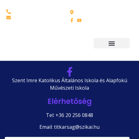
6792 Zsombó, Móra
(20) 256-0848
Ferenc utca 8.
titkarsag@szikai.hu
Szent Imre Katolikus Általános Iskola és Alapfokú
Művészeti Iskola
Elérhetőség
Tel: +36 20 256 0848
Email: titkarsag@szikai.hu