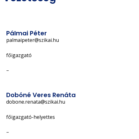
Pálmai Péter
palmaipeter@szikai.hu
főigazgató
–
Dobóné Veres Renáta
dobone.renata@szikai.hu
főigazgató-helyettes
–