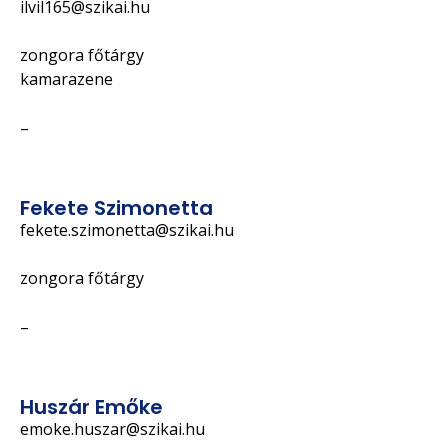
ilvil165@szikai.hu
zongora főtárgy
kamarazene
–
Fekete Szimonetta
fekete.szimonetta@szikai.hu
zongora főtárgy
–
Huszár Emőke
emoke.huszar@szikai.hu