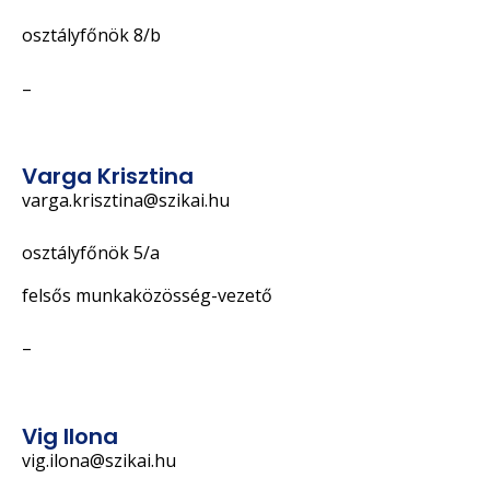
osztályfőnök 8/b
–
Varga Krisztina
varga.krisztina@szikai.hu
osztályfőnök 5/a
felsős munkaközösség-vezető
–
Vig Ilona
vig.ilona@szikai.hu