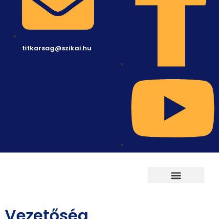
titkarsag@szikai.hu
Vezetőség