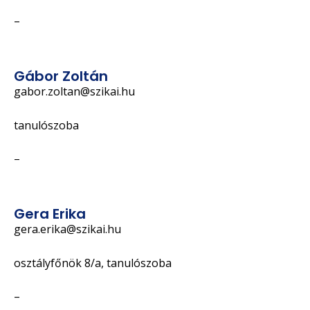
–
Gábor Zoltán
gabor.zoltan@szikai.hu
tanulószoba
–
Gera Erika
gera.erika@szikai.hu
osztályfőnök 8/a, tanulószoba
–