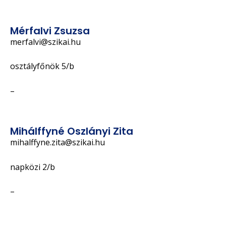
Mérfalvi Zsuzsa
merfalvi@szikai.hu
osztályfőnök 5/b
–
Mihálffyné Oszlányi Zita
mihalffyne.zita@szikai.hu
napközi 2/b
–