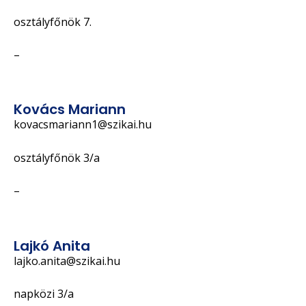
osztályfőnök 7.
–
Kovács Mariann
kovacsmariann1@szikai.hu
osztályfőnök 3/a
–
Lajkó Anita
lajko.anita@szikai.hu
napközi 3/a