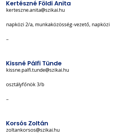
Kertészné Földi Anita
kerteszne.anita@szikai.hu
napközi 2/a, munkaközösség-vezető, napközi
–
Kissné Pálfi Tünde
kissne.palfi.tunde@szikai.hu
osztályfőnök 3/b
–
Korsós Zoltán
zoltankorsos@szikai.hu