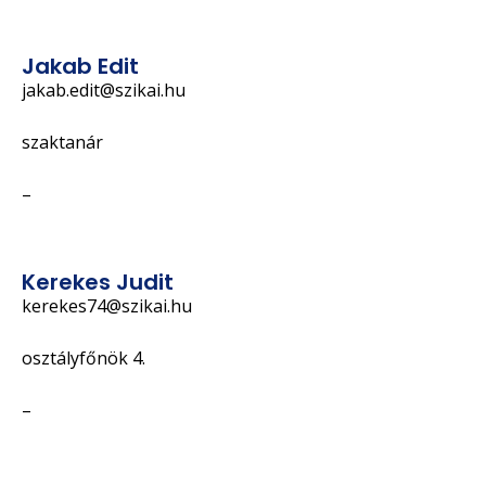
Jakab Edit
jakab.edit@szikai.hu
szaktanár
–
Kerekes Judit
kerekes74@szikai.hu
osztályfőnök 4.
–