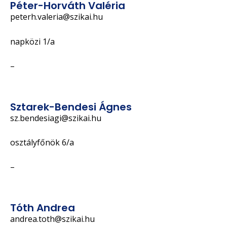
Péter-Horváth Valéria
peterh.valeria@szikai.hu
napközi 1/a
–
Sztarek-Bendesi Ágnes
sz.bendesiagi@szikai.hu
osztályfőnök 6/a
–
Tóth Andrea
andrea.toth@szikai.hu