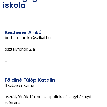
iskola
Becherer Anikó
becherer.aniko@szikai.hu
osztályfőnök 2/a
–
Földiné Fülöp Katalin
ffkata@szikai.hu
osztályfőnök 1/a, nemzetpolitikai és egyházügyi
referens