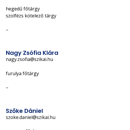
hegedű főtárgy
szolfézs kötelező tárgy
–
Nagy Zsófia Klára
nagy.zsofia@szikai.hu
furulya főtárgy
–
Szőke Dániel
szoke.daniel@szikai.hu