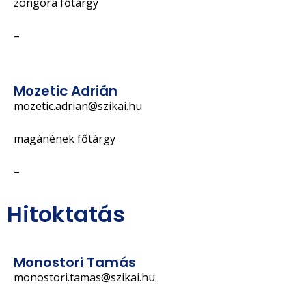
zongora főtárgy
–
Mozetic Adrián
mozetic.adrian@szikai.hu
magánének főtárgy
–
Hitoktatás
Monostori Tamás
monostori.tamas@szikai.hu