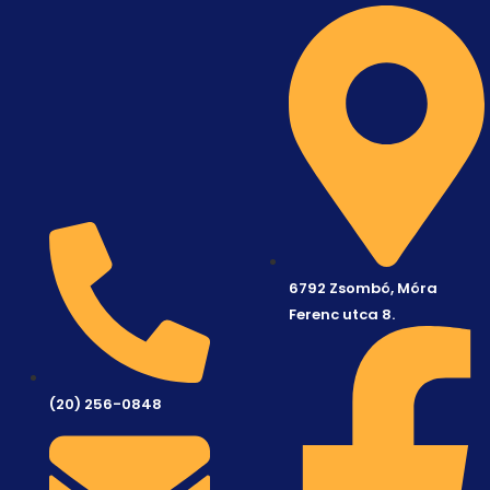
6792 Zsombó, Móra
Ferenc utca 8.
(20) 256-0848