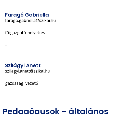
Faragó Gabriella
farago.gabriella@szikai.hu
főigazgató-helyettes
–
Szilágyi Anett
szilagyi.anett@szikai.hu
gazdasági vezető
–
Pedagógusok - általános