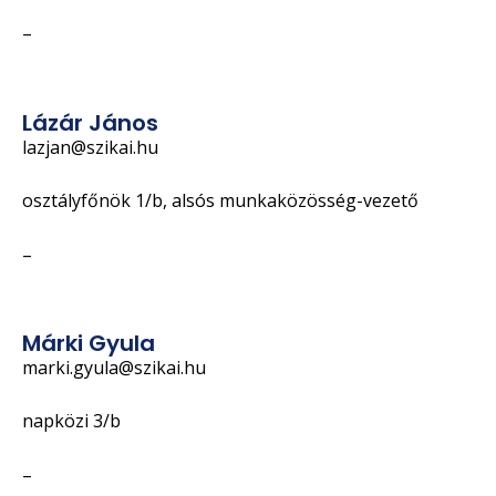
–
Lázár János
lazjan@szikai.hu
osztályfőnök 1/b, alsós munkaközösség-vezető
–
Márki Gyula
marki.gyula@szikai.hu
napközi 3/b
–