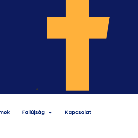
mok
Faliújság
Kapcsolat