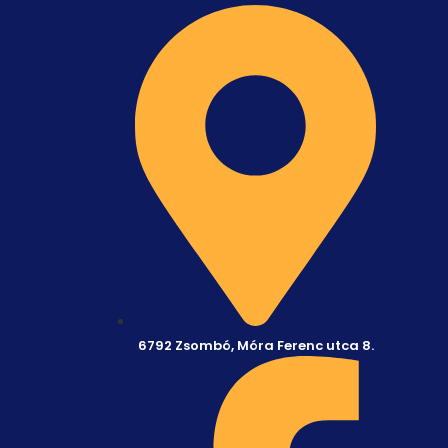
6792 Zsombó, Móra Ferenc utca 8.