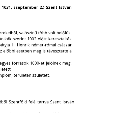
1031. szeptember 2.) Szent István
erekeiből, valószínű több volt belőlük,
ónikák szerint 1002 előtt keresztelték
átyja. II. Henrik német-római császár
z előbbi esetben meg is tévesztette a
egyes források 1000-et jelölnek meg,
etett.
plom) területén született.
ből Szentföld felé tartva Szent István