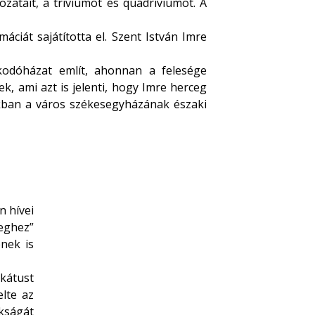
ozatait, a triviumot és quadriviumot. A
áciát sajátította el. Szent István Imre
kodóházat említ, ahonnan a felesége
k, ami azt is jelenti, hogy Imre herceg
tokban a város székesegyházának északi
n hívei
eghez”
ének is
kátust
elte az
okságát