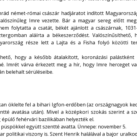
onrád német-római császár hadjáratot indított Magyarorszá
alószínűleg Imre vezette. Bár a magyar sereg előtt megn
nem folytatta a csatát, békét ajánlott a császárnak, 103
sztergomban aláírta a békeszerződést. Valószínűsíthető, 
arország része lett a Lajta és a Fisha folyó közötti ter
thető, hogy a később átalakított, koronázási palástként 
yné. Imrét várva érkezett meg a hír, hogy Imre herceget v
n belehalt sérüléseibe.
 öklelte fel a bihari Igfon-erdőben (az országnagyok kedvel
entté avatása után). Mivel a középkori szokás szerint a 
g épülő fehérvári bazilikában helyezték el.
t püspökkel együtt szentté avatta. Ünnepe: november 5.
politikai viszony is. Szent Henrik halálával a bajor uralkod