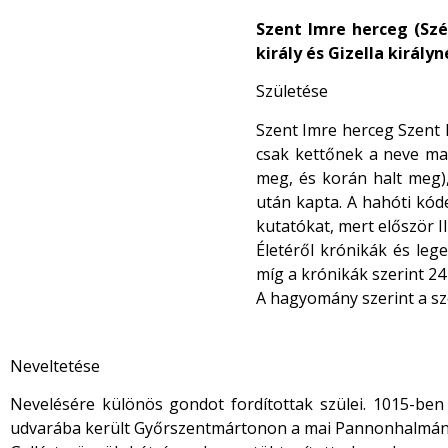
Szent Imre herceg (Szé
király és Gizella királyné
Születése
Szent Imre herceg Szent I
csak kettőnek a neve mara
meg, és korán halt meg),
után kapta. A hahóti kód
kutatókat, mert először I
Életéről krónikák és leg
míg a krónikák szerint 24
A hagyomány szerint a sz
Neveltetése
Nevelésére különös gondot fordítottak szülei. 1015-ben 
udvarába került Győrszentmártonon a mai Pannonhalmán, és