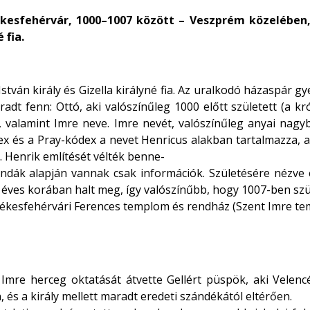
kesfehérvár, 1000–1007 között – Veszprém közelében, 
 fia.
stván király és Gizella királyné fia. Az uralkodó házaspár gy
dt fenn: Ottó, aki valószínűleg 1000 előtt született (a kr
 valamint Imre neve. Imre nevét, valószínűleg anyai nagyb
ex és a Pray-kódex a nevet Henricus alakban tartalmazza, a
I. Henrik említését vélték benne-
endák alapján vannak csak információk. Születésére nézve 
 éves korában halt meg, így valószínűbb, hogy 1007-ben szül
ékesfehérvári Ferences templom és rendház (Szent Imre tem
Imre herceg oktatását átvette Gellért püspök, aki Velencé
 a király mellett maradt eredeti szándékától eltérően.