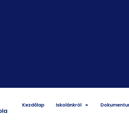
Kezdőlap
Iskolánkról
Dokumentu
ola