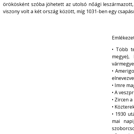
örökösként szóba jöhetett az utolsó nőági leszármazott, I
viszony volt a két ország között, míg 1031-ben egy csapás
Emlékeze
• Több t
megye), 
vármegye 
• Amerigo
elnevezve
• Imre ma
• A veszp
• Zircen 
• Közterek
• 1930 ut
mai napi
szoborcso