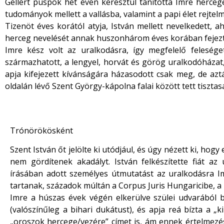
Gellért püspök hét éven keresztül tanította Imre hercege
tudományok mellett a vallásba, valamint a papi élet rejtelm
Tizenöt éves korától atyja, István mellett nevelkedett, a
herceg nevelését annak huszonhárom éves korában fejezt
Imre kész volt az uralkodásra, így megfelelő felesé
származhatott, a lengyel, horvát és görög uralkodóházat, 
apja kifejezett kívánságára házasodott csak meg, de azt
oldalán lévő Szent György-kápolna falai között tett tiszta
Trónörökösként
Szent István őt jelölte ki utódjául, és úgy nézett ki, ho
nem gördítenek akadályt. István felkészítette fiát a
írásában adott személyes útmutatást az uralkodásra Imr
tartanak, századok múltán a Corpus Juris Hungaricibe, a 
Imre a húszas évek végén elkerülve szülei udvarából b
(valószínűleg a bihari dukátust), és apja reá bízta a „k
„oroszok hercege/vezére” címet is, ám ennek értelmezés