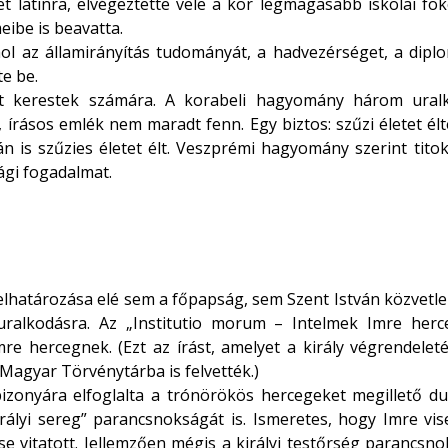
t latinra, elvégeztette vele a kor legmagasabb iskolai fok
eibe is beavatta.
hol az államirányítás tudományát, a hadvezérséget, a diplom
e be.
get kerestek számára. A korabeli hagyomány három ural
írásos emlék nem maradt fenn. Egy biztos: szűzi életet élte
án is szűzies életet élt. Veszprémi hagyomány szerint ti
sági fogadalmat.
gy elhatározása elé sem a főpapság, sem Szent István közvetle
z uralkodásra. Az „Institutio morum – Intelmek Imre herc
e hercegnek. (Ezt az írást, amelyet a király végrendelet
Magyar Törvénytárba is felvették.)
izonyára elfoglalta a trónörökös hercegeket megillető du
irályi sereg” parancsnokságát is. Ismeretes, hogy Imre vis
e vitatott. Jellemzően mégis a királyi testőrség parancsn