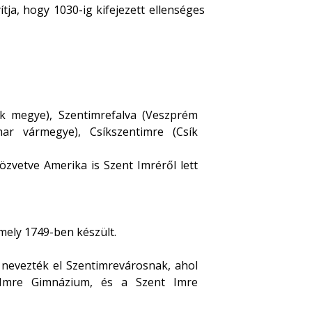
tja, hogy 1030-ig kifejezett ellenséges
ok megye), Szentimrefalva (Veszprém
ar vármegye), Csíkszentimre (Csík
özvetve Amerika is Szent Imréről lett
 mely 1749-ben készült.
, nevezték el Szentimrevárosnak, ahol
 Imre Gimnázium, és a Szent Imre