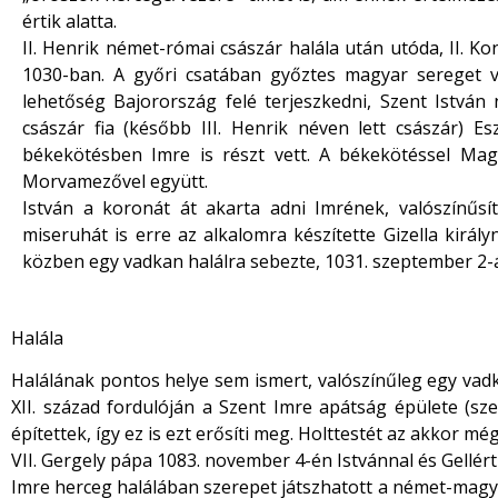
értik alatta.
II. Henrik német-római császár halála után utóda, II. K
1030-ban. A győri csatában győztes magyar sereget v
lehetőség Bajorország felé terjeszkedni, Szent István 
császár fia (később III. Henrik néven lett császár) E
békekötésben Imre is részt vett. A békekötéssel Magy
Morvamezővel együtt.
István a koronát át akarta adni Imrének, valószínűsí
miseruhát is erre az alkalomra készítette Gizella királ
közben egy vadkan halálra sebezte, 1031. szeptember 2-á
Halála
Halálának pontos helye sem ismert, valószínűleg egy vadkan
XII. század fordulóján a Szent Imre apátság épülete (sz
építettek, így ez is ezt erősíti meg. Holttestét az akkor mé
VII. Gergely pápa 1083. november 4-én Istvánnal és Gellér
Imre herceg halálában szerepet játszhatott a német-magyar 