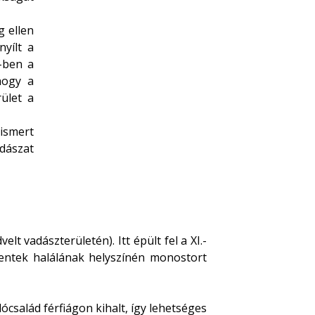
g ellen
yílt a
1-ben a
hogy a
ület a
ismert
adászat
t vadászterületén). Itt épült fel a XI.-
szentek halálának helyszínén monostort
ócsalád férfiágon kihalt, így lehetséges