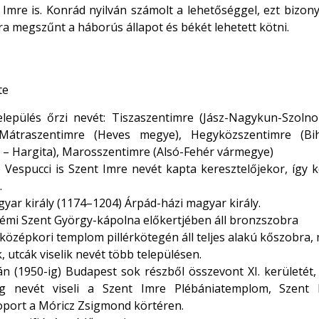
mre is. Konrád nyilván számolt a lehetőséggel, ezt bizonyí
ra megszűnt a háborús állapot és békét lehetett kötni.
te
elepülés őrzi nevét: Tiszaszentimre (Jász-Nagykun-Szoln
Mátraszentimre (Heves megye), Hegyközszentimre (Bih
– Hargita), Marosszentimre (Alsó-Fehér vármegye)
 Vespucci is Szent Imre nevét kapta keresztelőjekor, így k
.
gyar király (1174–1204) Árpád-házi magyar király.
rémi Szent György-kápolna előkertjében áll bronzszobra
a középkori templom pillérkötegén áll teljes alakú kőszobra,
, utcák viselik nevét több településen.
án (1950-ig) Budapest sok részből összevont XI. kerületét
g nevét viseli a Szent Imre Plébániatemplom, Szent
port a Móricz Zsigmond körtéren.